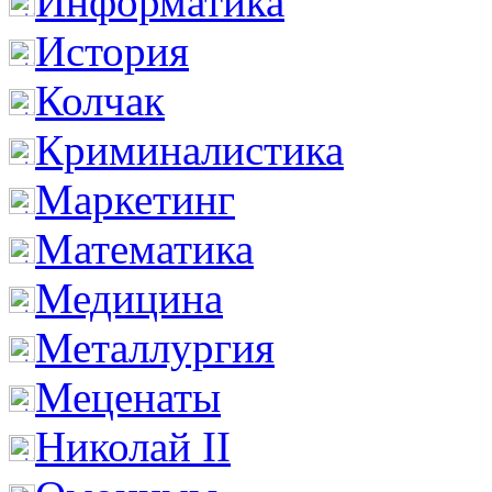
Информатика
История
Колчак
Криминалистика
Маркетинг
Математика
Медицина
Металлургия
Меценаты
Николай II