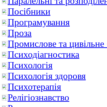
Паралельні та розподіле
Посібники
Програмування
Проза
Промислове та цивільне
Психодіагностика
Психологія
Психологія здоровя
Психотерапія
Релігіознавство