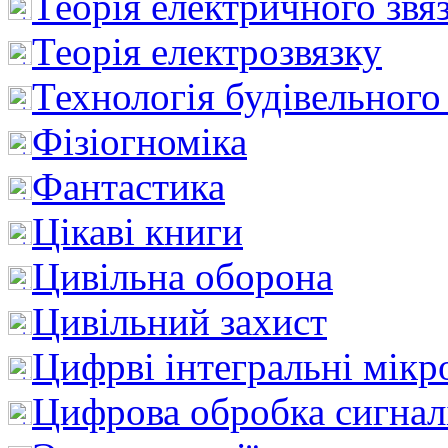
Теорія електричного звя
Теорія електрозвязку
Технологія будівельного
Фізіогноміка
Фантастика
Цікаві книги
Цивільна оборона
Цивільний захист
Цифрві інтегральні мік
Цифрова обробка сигнал