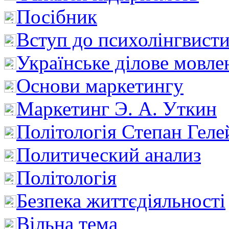
Посібник
Вступ до психолінгвист
Українське ділове мовле
Основи маркетингу
Маркетинг Э. А. Уткин
Політологія Степан Геле
Политический анализ
Політологія
Безпека життєдіяльності
Вільна тема