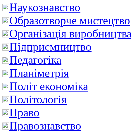
Наукознавство
Образотворче мистецтво
Організація виробництв
Підприємництво
Педагогіка
Планіметрія
Політ економіка
Політологія
Право
Правознавство