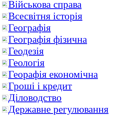
Військова справа
Всесвітня історія
Географія
Географія фізична
Геодезія
Геологія
Георафія економічна
Гроші і кредит
Діловодство
Державне регулювання