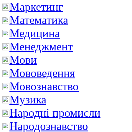
Маркетинг
Математика
Медицина
Менеджмент
Мови
Мововедення
Мовознавство
Музика
Народні промисли
Народознавство