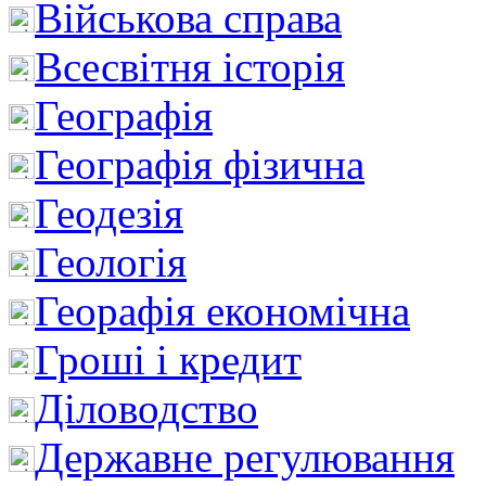
Військова справа
Всесвітня історія
Географія
Географія фізична
Геодезія
Геологія
Георафія економічна
Гроші і кредит
Діловодство
Державне регулювання