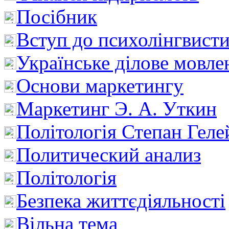
Посібник
Вступ до психолінгвист
Українське ділове мовле
Основи маркетингу
Маркетинг Э. А. Уткин
Політологія Степан Геле
Политический анализ
Політологія
Безпека життєдіяльності
Вільна тема