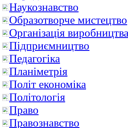
Наукознавство
Образотворче мистецтво
Організація виробництв
Підприємництво
Педагогіка
Планіметрія
Політ економіка
Політологія
Право
Правознавство