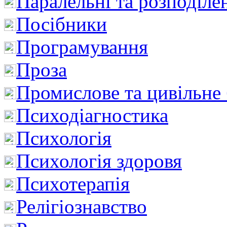
Паралельні та розподіле
Посібники
Програмування
Проза
Промислове та цивільне
Психодіагностика
Психологія
Психологія здоровя
Психотерапія
Релігіознавство