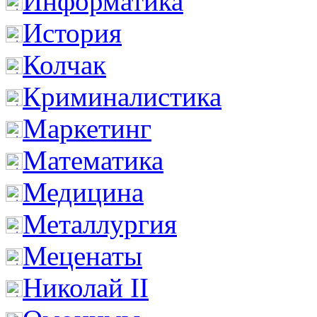
Информатика
История
Колчак
Криминалистика
Маркетинг
Математика
Медицина
Металлургия
Меценаты
Николай II