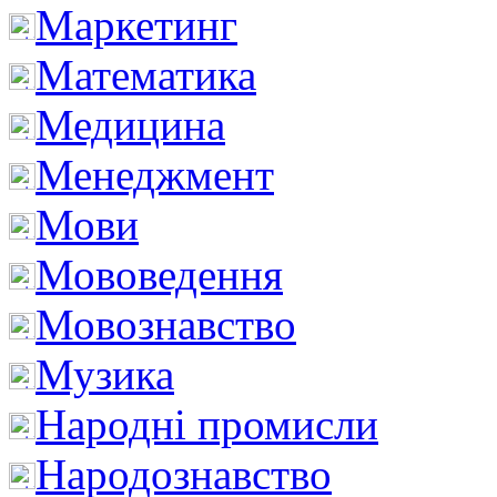
Маркетинг
Математика
Медицина
Менеджмент
Мови
Мововедення
Мовознавство
Музика
Народні промисли
Народознавство