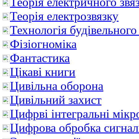
Теорія електричного звя
Теорія електрозвязку
Технологія будівельного
Фізіогноміка
Фантастика
Цікаві книги
Цивільна оборона
Цивільний захист
Цифрві інтегральні мік
Цифрова обробка сигнал