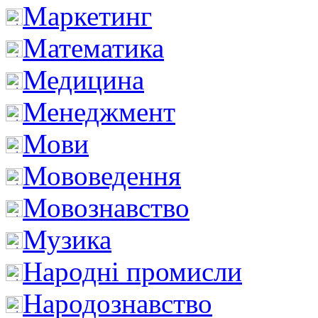
Маркетинг
Математика
Медицина
Менеджмент
Мови
Мововедення
Мовознавство
Музика
Народні промисли
Народознавство