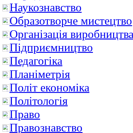
Наукознавство
Образотворче мистецтво
Організація виробництв
Підприємництво
Педагогіка
Планіметрія
Політ економіка
Політологія
Право
Правознавство