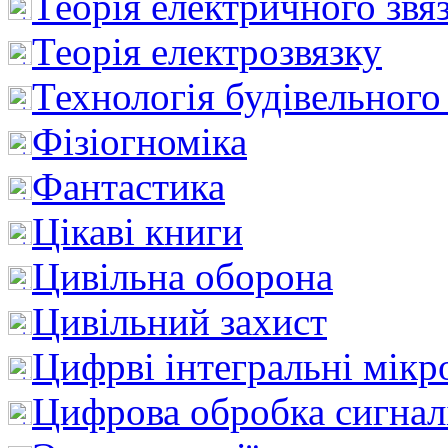
Теорія електричного звя
Теорія електрозвязку
Технологія будівельного
Фізіогноміка
Фантастика
Цікаві книги
Цивільна оборона
Цивільний захист
Цифрві інтегральні мік
Цифрова обробка сигнал