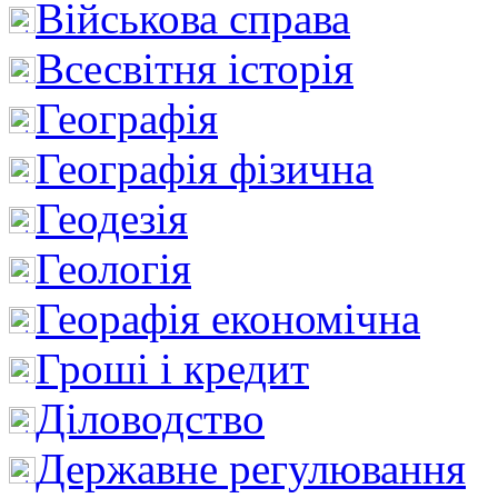
Військова справа
Всесвітня історія
Географія
Географія фізична
Геодезія
Геологія
Георафія економічна
Гроші і кредит
Діловодство
Державне регулювання