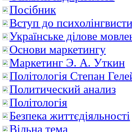
Посібник
Вступ до психолінгвист
Українське ділове мовле
Основи маркетингу
Маркетинг Э. А. Уткин
Політологія Степан Геле
Политический анализ
Політологія
Безпека життєдіяльності
Вільна тема