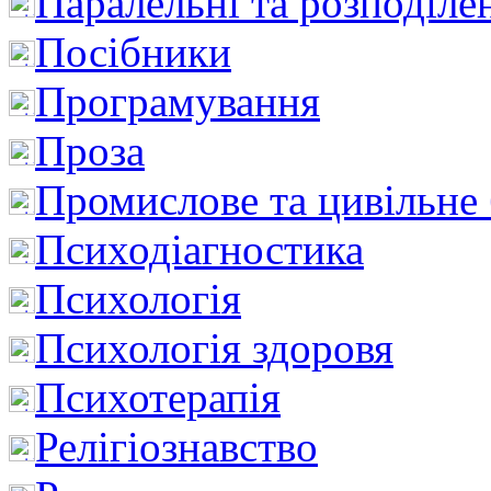
Паралельні та розподіле
Посібники
Програмування
Проза
Промислове та цивільне
Психодіагностика
Психологія
Психологія здоровя
Психотерапія
Релігіознавство