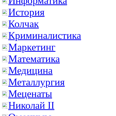
Информатика
История
Колчак
Криминалистика
Маркетинг
Математика
Медицина
Металлургия
Меценаты
Николай II