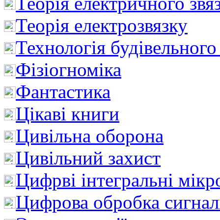
Теорія електричного звя
Теорія електрозвязку
Технологія будівельного
Фізіогноміка
Фантастика
Цікаві книги
Цивільна оборона
Цивільний захист
Цифрві інтегральні мік
Цифрова обробка сигнал