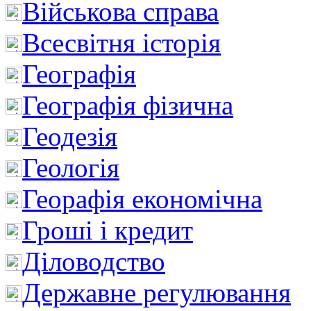
Військова справа
Всесвітня історія
Географія
Географія фізична
Геодезія
Геологія
Георафія економічна
Гроші і кредит
Діловодство
Державне регулювання