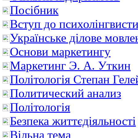
Посібник
Вступ до психолінгвист
Українське ділове мовле
Основи маркетингу
Маркетинг Э. А. Уткин
Політологія Степан Геле
Политический анализ
Політологія
Безпека життєдіяльності
Вільна тема