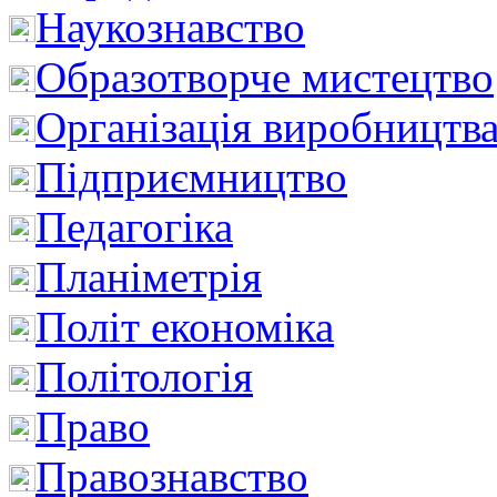
Наукознавство
Образотворче мистецтво
Організація виробництв
Підприємництво
Педагогіка
Планіметрія
Політ економіка
Політологія
Право
Правознавство