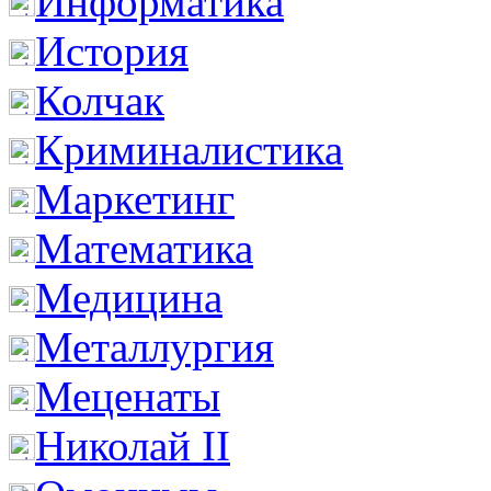
Информатика
История
Колчак
Криминалистика
Маркетинг
Математика
Медицина
Металлургия
Меценаты
Николай II