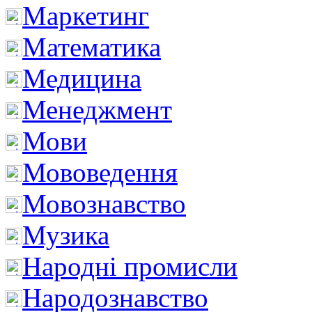
Маркетинг
Математика
Медицина
Менеджмент
Мови
Мововедення
Мовознавство
Музика
Народні промисли
Народознавство