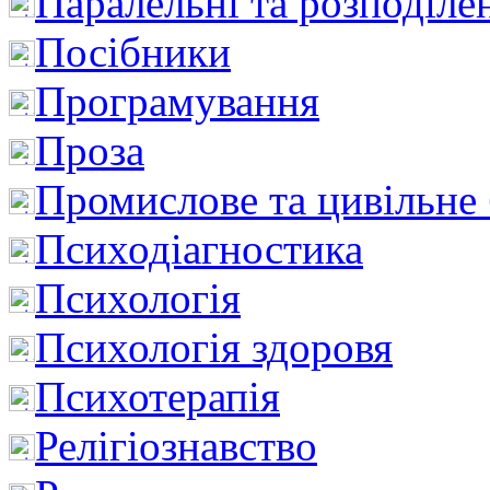
Паралельні та розподіле
Посібники
Програмування
Проза
Промислове та цивільне
Психодіагностика
Психологія
Психологія здоровя
Психотерапія
Релігіознавство