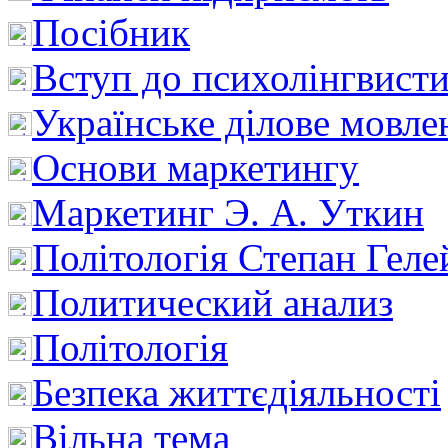
Посібник
Вступ до психолінгвист
Українське ділове мовле
Основи маркетингу
Маркетинг Э. А. Уткин
Політологія Степан Геле
Политический анализ
Політологія
Безпека життєдіяльності
Вільна тема