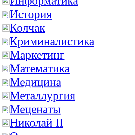
Информатика
История
Колчак
Криминалистика
Маркетинг
Математика
Медицина
Металлургия
Меценаты
Николай II