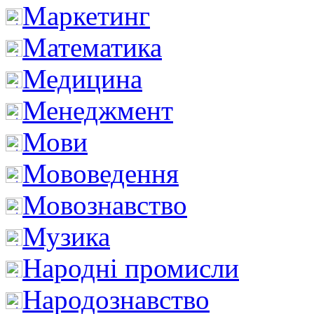
Маркетинг
Математика
Медицина
Менеджмент
Мови
Мововедення
Мовознавство
Музика
Народні промисли
Народознавство