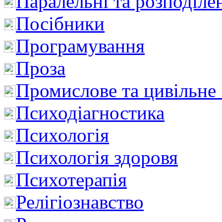
Паралельні та розподіле
Посібники
Програмування
Проза
Промислове та цивільне
Психодіагностика
Психологія
Психологія здоровя
Психотерапія
Релігіознавство