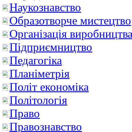
Наукознавство
Образотворче мистецтво
Організація виробництв
Підприємництво
Педагогіка
Планіметрія
Політ економіка
Політологія
Право
Правознавство