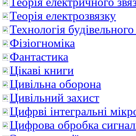
Теорія електричного звя
Теорія електрозвязку
Технологія будівельного
Фізіогноміка
Фантастика
Цікаві книги
Цивільна оборона
Цивільний захист
Цифрві інтегральні мік
Цифрова обробка сигнал