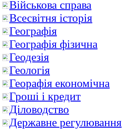
Військова справа
Всесвітня історія
Географія
Географія фізична
Геодезія
Геологія
Георафія економічна
Гроші і кредит
Діловодство
Державне регулювання