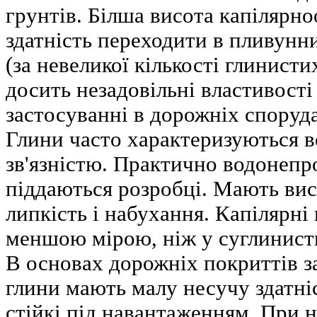
грунтів. Білша висота капілярно
здатність переходити в пливунн
(за невеликої кількості глинист
досить незадовільні властивості
застосуванні в дорожніх споруд
Глини часто характеризуються 
зв'язністю. Практично водонепр
піддаються розробці. Мають вис
липкість і набухання. Капілярні
меншою мірою, ніж у суглинисти
В основах дорожніх покриттів з
глини мають малу несучу здатні
стійкі під навантаженням. При 