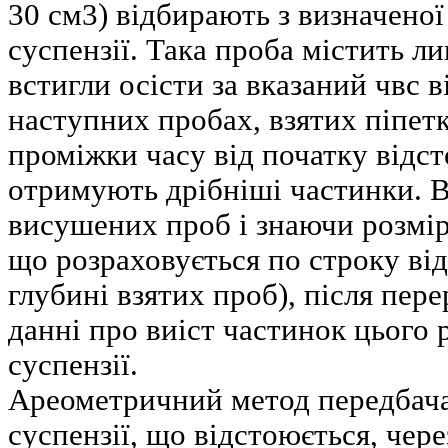
30 см3) відбирають з визначено
суспензії. Така проба містить ли
встигли осісти за вказаний чвс 
наступних пробах, взятих піпет
проміжки часу від початку відст
отримують дрібніші частинки. 
висушених проб і знаючи розмір
що розраховується по строку від
глубині взятих проб), після пе
данні про виіст частинок цього 
суспензії.
Ареометричний метод передбача
суспензії, що відстоюється, чер