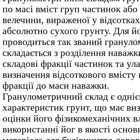
по масі вміст груп частинок або
велечини, вираженої у відсотках
абсолютно сухого грунту. Для й
проводиться так званий грануло
складається з розділення наважк
складові фракції частинок та ул
визначення відсоткового вмісту
фракції до маси наважки.
Гранулометричний склад є одні
характеристик грунт, що має ви
оцінки його фізикомеханічних в
використанні йог в якості основ