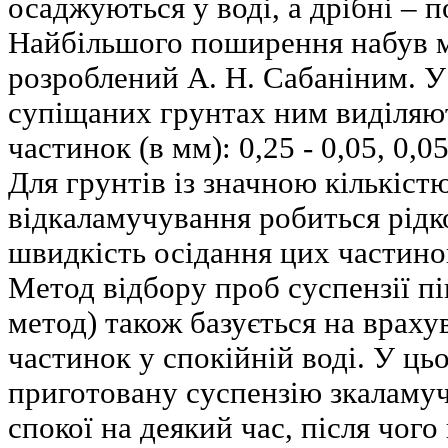
осаджуються у воді, а дрібні – п
Найбільшого поширення набув м
розроблений А. Н. Сабаніним. У
супіщаних грунтах ним виділяют
частинок (в мм): 0,25 - 0,05, 0,05
Для грунтів із значною кількіст
відкаламучування робиться рідк
швидкість осідання цих частино
Метод відбору проб суспензії п
метод) також базується на враху
частинок у спокійній воді. У ць
приготовану суспензію зкаламу
спокої на деякий час, після чого