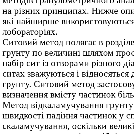
методів гранулометричного анал
на різних принципах. Нижче опи
які найширше використовуються
лобораторіях.
Ситовий метод полягає в розділе
грунту по величині шляхом прос
набір сит із отворами різного д
ситах зважуються і відносяться 
грунту. Ситовий метод застосов
визначення вмісту частинок біль
Метод відкаламучування грунтує
швидкості падіння частинок у сп
скаламучування, оскільки вели