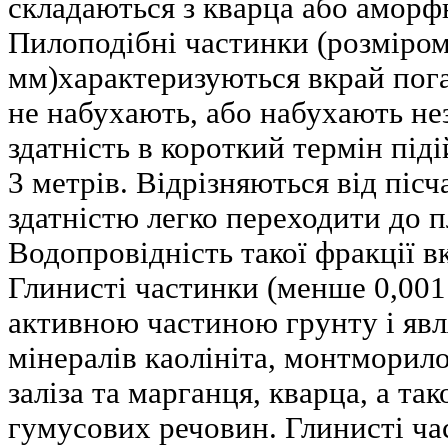
складаються з кварца або аморф
Пилоподібні частинки (розміром
мм)характеризуються вкрай пога
не набухають, або набухають н
здатність в короткий термін під
3 метрів. Відрізняються від піс
здатністю легко переходити до п
Водопровідність такої фракції в
Глинисті частинки (менше 0,001
активною частиною грунту і яв
мінералів каолініта, монтморилон
заліза та марганця, кварца, а та
гумусових речовин. Глинисті ч