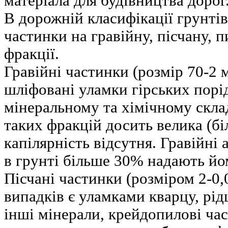
матеріала для будівництва дорог
В дорожній класифікації грунтів
частинки на гравійну, пісчану, 
фракції.
Гравійні частинки (розмір 70-2 
шліфовані уламки гірських порід
мінеральному та хімічному скла
таких фракцій досить велика (бі
капілярність відсутня. Гравійні 
в грунті більше 30% надають йом
Пісчані частинки (розміром 2-0,
випадків є уламками кварцу, рід
інші мінерали, крейдопилові ча