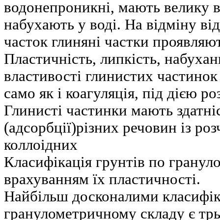
водонепроникні, мають велику в
набухають у воді. На відміну ві
часток глиняні частки проявляют
Пластичність, липкість, набуха
властивості глинистих частинок
само як і коагуляція, під дією ро
Глинисті частинки мають здатні
(адсорбції)різних речовин із роз
коллоідних
Класифікація грунтів по гранул
врахуванням їх пластичності.
Найбільш досконалими класифік
гранулометричному складу є трь