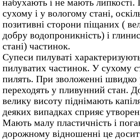
набухають і не мають липкості. Ц
сухому і у вологому стані, оскі
позитивні сторони піщаних ( вел
добру водопроникність) і глинист
стані) частинок.
Супеси пилуваті характеризуют
пилуватих частинок. У сухому ст
пилять. При зволоженні швидко 
переходять у пливунний стан. Д
велику висоту піднімають капіля
деяких випадках сприяє утворен
Мають малу пластичність і пог
дорожному відношенні це досит