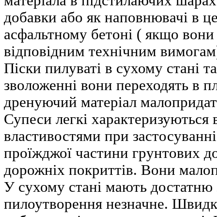
матеріала в підстилаючих шарах
добавки або як наповнювачі в ц
асфальтному бетоні ( якщо вони
відповідним технічним вимогам
Піски пилуваті в сухому стані та
зволоженні вони переходять в п
дренуючий матеріал малопридат
Супеси легкі характеризуються
властивостями при застосуванні 
проїжджої частини грунтових до
дорожніх покриттів. Вони малоп
У сухому стані мають достатню з
пилоутворення незначне. Швидк