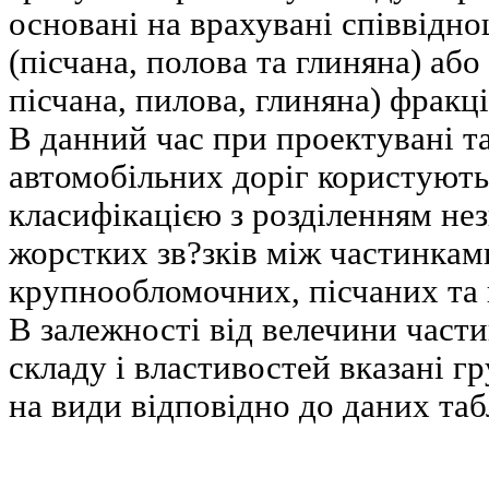
основані на врахувані співвідно
(пісчана, полова та глиняна) або
пісчана, пилова, глиняна) фракці
В данний час при проектувані та
автомобільних доріг користуют
класифікацією з розділенням не
жорстких зв?зків між частинкам
крупнообломочних, пісчаних та 
В залежності від велечини части
складу і властивостей вказані г
на види відповідно до даних табл.