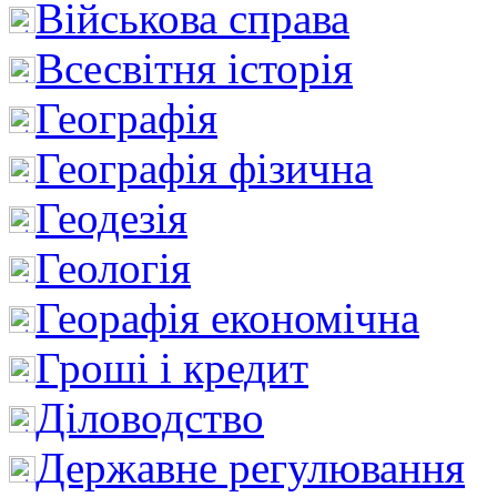
Військова справа
Всесвітня історія
Географія
Географія фізична
Геодезія
Геологія
Георафія економічна
Гроші і кредит
Діловодство
Державне регулювання