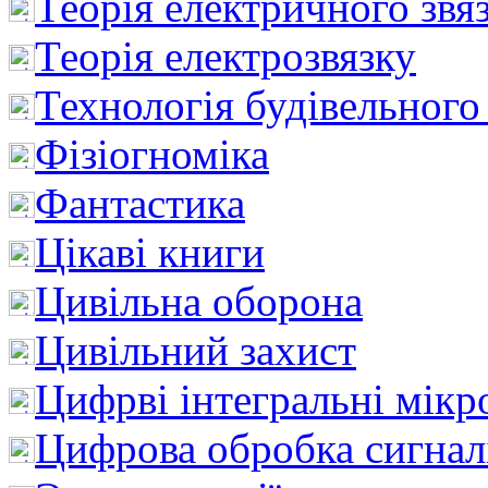
Теорія електричного звя
Теорія електрозвязку
Технологія будівельного
Фізіогноміка
Фантастика
Цікаві книги
Цивільна оборона
Цивільний захист
Цифрві інтегральні мік
Цифрова обробка сигнал