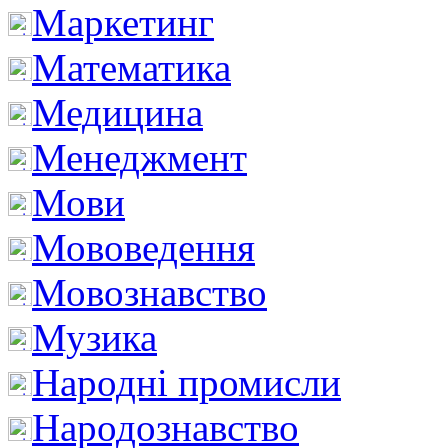
Маркетинг
Математика
Медицина
Менеджмент
Мови
Мововедення
Мовознавство
Музика
Народні промисли
Народознавство