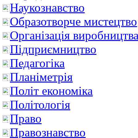
Наукознавство
Образотворче мистецтво
Організація виробництв
Підприємництво
Педагогіка
Планіметрія
Політ економіка
Політологія
Право
Правознавство