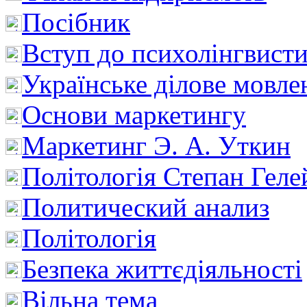
Посібник
Вступ до психолінгвист
Українське ділове мовле
Основи маркетингу
Маркетинг Э. А. Уткин
Політологія Степан Геле
Политический анализ
Політологія
Безпека життєдіяльності
Вільна тема