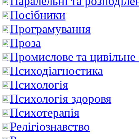
Паралельні та розподіле
Посібники
Програмування
Проза
Промислове та цивільне
Психодіагностика
Психологія
Психологія здоровя
Психотерапія
Релігіознавство