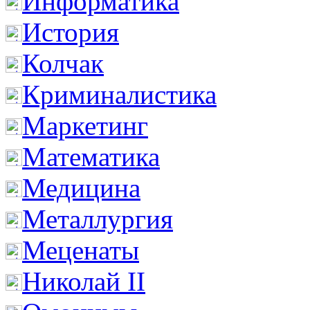
Информатика
История
Колчак
Криминалистика
Маркетинг
Математика
Медицина
Металлургия
Меценаты
Николай II