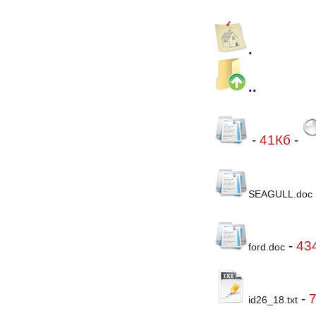
.
..
-
41Кб
-
SEAGULL.doc
-
43
ford.doc
-
7
id26_18.txt