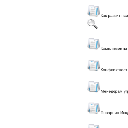
Как развит пс
Комплименты
Конфликтност 
Менедєрам уг
Поварнин Иску