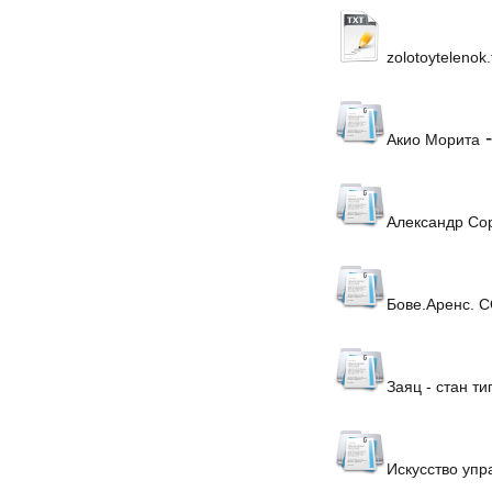
zolotoytelenok.
Акио Морита
Александр Со
Бове.Аренс.
Заяц - стан ти
Искусство упр