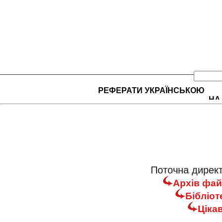
РЕФЕРАТИ УКРАЇНСЬКОЮ
НА
Поточна директ
Архів фай
Бібліот
Цікав