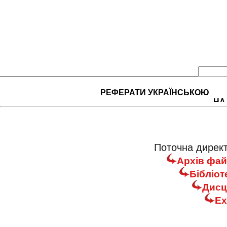
РЕФЕРАТИ УКРАЇНСЬКОЮ
НА
Поточна директ
Архів фай
Бібліот
Дисц
Ex