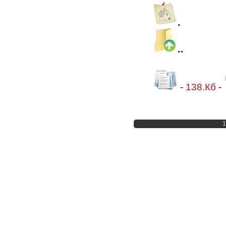
.
..
-
138.Кб
-
1