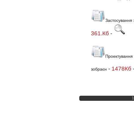
Застосування 
361.Кб
-
Проектування 
-
1478Кб
зобраєн
1