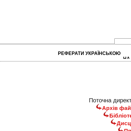
РЕФЕРАТИ УКРАЇНСЬКОЮ
НА
Поточна директ
Архів фай
Бібліот
Дисц
Пр