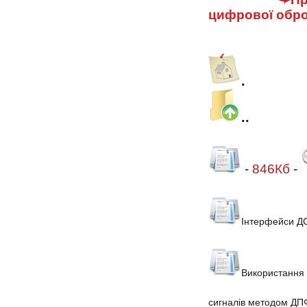
цифрової обро
.
..
-
846Кб
-
Інтерфейси Д
Використання 
сигналів методом ДП