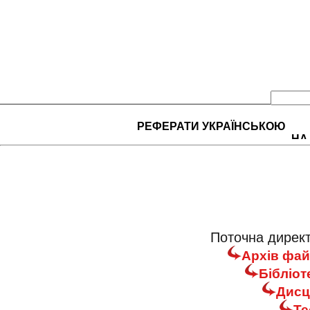
РЕФЕРАТИ УКРАЇНСЬКОЮ
НА
Поточна директ
Архів фай
Бібліот
Дисц
Те