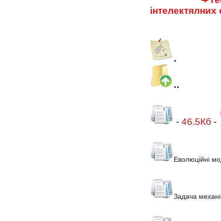
інтелектялних
.
..
-
46.5Кб
-
Еволюційні мо
Задача механі