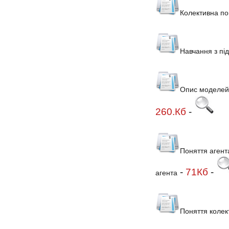
Колективна по
Навчання з пі
Опис моделей к
260.Кб
-
Поняття агент
-
71Кб
-
агента
Поняття колек