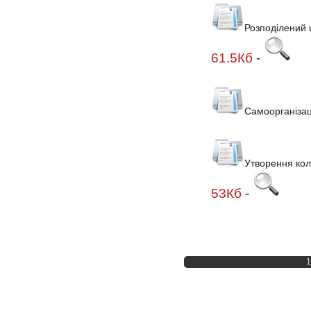
Розподілений 
61.5Кб
-
Самоорганізаці
Утворення кол
53Кб
-
1