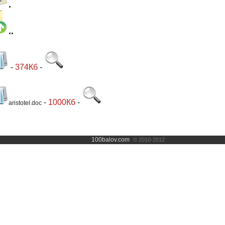
.
..
-
374Кб
-
-
1000Кб
-
aristotel.doc
100balov.com
© 2010-2012