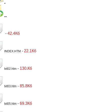
.
..
-
42.4Кб
-
22.1Кб
INDEX.HTM
-
130.Кб
txt02.htm
-
85.8Кб
txt03.htm
-
69.3Кб
txt05.htm