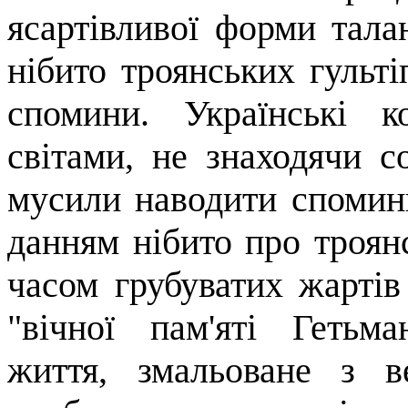
ясартівливої
форми талан
нібито троян­ських гульт
спомини. Українські к
світами, не знаходячи с
мусили наводити спомин
данням нібито про троянс
часом гру­буватих жартів
"вічної пам'яті Геть­
життя, змальоване з в