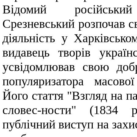
Відомий російський
Срезневський розпочав с
ді­яльність у Харківсько
видавець творів україн
усвідомлював свою доб
популяризатора масової 
Його стаття "
Взгляд
на
п
словес-ности
" (1834 р
публічний виступ на захис