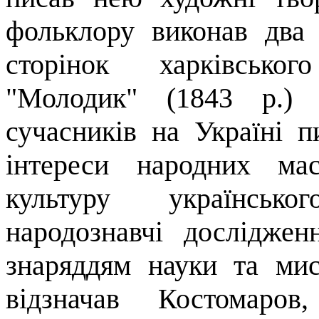
фольклору виконав два 
сторінок харківськог
"Молодик" (1843 р.) 
сучасників на Україні п
інтереси народних ма
культуру укра­їнськ
народознавчі досліджен
знаряддям науки та мис
відзначав Костома