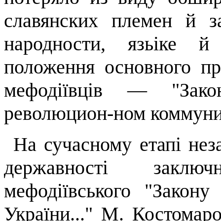
сла­вянских
племен й
з
народности
,
язьіке
положення основного пр
мефодіївців
— "Закону
революцион-ном
коммуни
На сучасному етапі нез
державності зак
мефодіївського
"Закону 
України..." М. Костомар