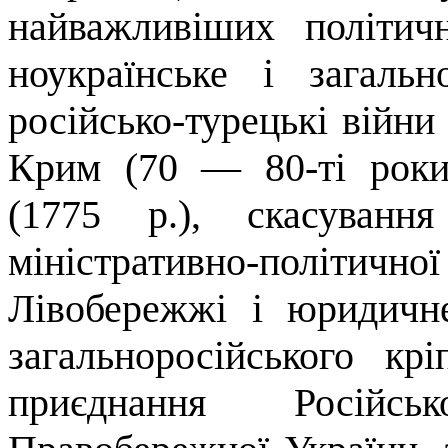
найважливіших політич
ноукраїнське і загаль
російсько-турецькі війни
Крим (70 — 80-ті роки),
(1775 р.), скасуванн
міністративно-політично
Лівобережжі і юридичн
загальноросійського крі
приєднання Російсь