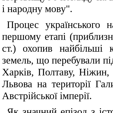
і народну мову".
Процес українського н
першому етапі (приблизн
ст.) охопив найбільші к
земель, що перебували під
Харків, Полтаву, Ніжин,
Львова на території Гал
Австрійської імперії.
Як значний епізод з іст