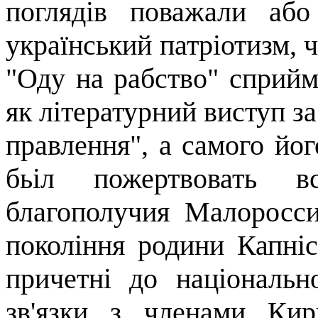
поглядів поважали або
український патріотизм, 
"Оду на рабство" сприйма
як літературний виступ за
правлення", а самого йо
бьіл
пожертвовать
в
благополучия
Малоросс
покоління родини
Капніс
причетні до національн
зв'язки з членами Кири