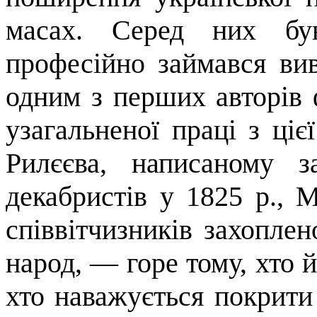
масах. Серед них бу
професійно займався вив
одним з перших авторів 
узагальненої праці з ціє
Рилєєва, написа­ному 
декабристів у 1825 р., М
співвітчизників захоплен
народ, — горе тому, хто 
хто наважуєть­ся покрити