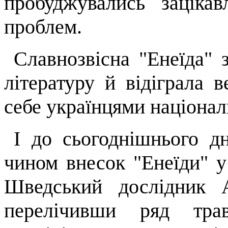
пробуджувались зацікав
проблем.
Славнозвісна "Енеїда" 
літературу й відіграла 
себе українцями націонал
І до сьогоднішнього 
чином вне­сок "Енеїди" у
Шведський дослідник
перелічивши ряд трав