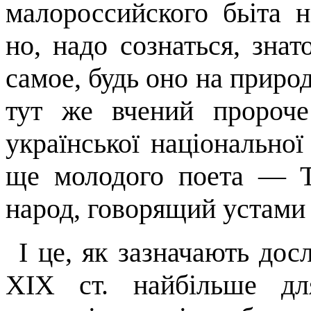
малороссийского
бьіта
н
но
,
надо
сознаться
,
знат
самое
, будь
оно
на
приро
тут же вчений пророче
української національної
ще молодого поета — Т
народ,
говорящий
устам
І це, як зазначають дос
XIX
ст. найб­ільше д