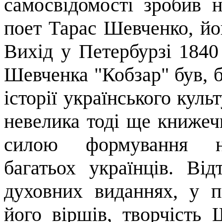
самосвідомості зробив 
поет Тарас Шевченко, йог
Вихід у Петербурзі 1840 
Шев­ченка "Кобзар" був, 
історії українського куль
невелика тоді ще книжеч
силою формування нац
багатьох українців. Ві
духовних виданнях, у п
його віршів, творчість 