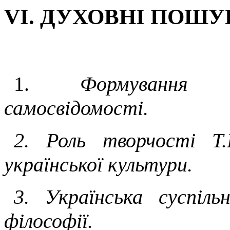
VI
.
ДУХОВНІ ПОШ
1.
Формування у
самосвідомості.
2. Роль творчості Т.
української куль­тури.
3. Українська суспіл
філософії.