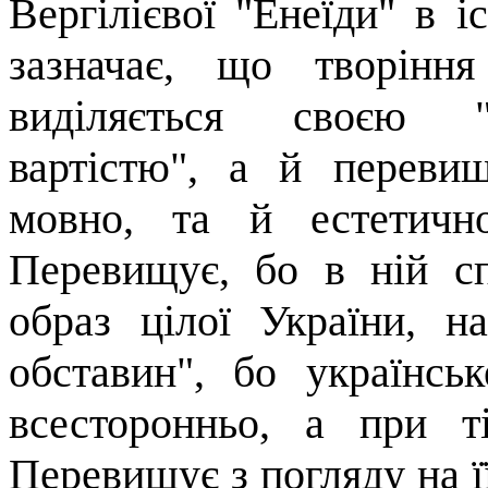
Вергілієвої
"Енеїди" в іс
за­значає, що творінн
виділяється своєю "с
вартістю", а й перевищ
мовно
, та й естетично
Перевищує, бо в ній сп
образ цілої України, на
обставин", бо українсь
всесторонньо, а при т
Переви­щує з погляду на ї