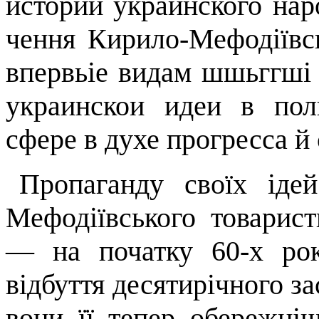
истории
украинского
нар
чення Кирило-Мефодіївськ
впервьіе
ви­дам
шшьггші
украинскои
идеи
в
пол
сфере
в
духе
прогресса
й
Пропаганду своїх іде
Мефодіївсько­го товарис
— на початку 60-х рок
відбуття десятирічного з
вони її тепер обережн