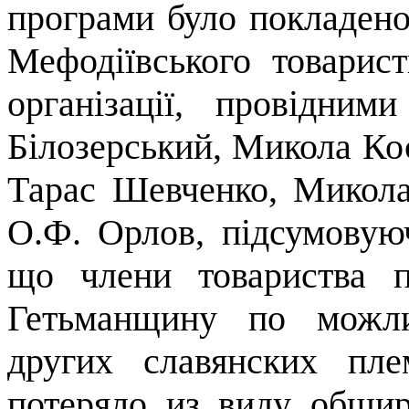
програми було покладено
Мефодіївського
товарист
організації, провідни
Білозерський
, Микола Ко
Тарас Шевченко, Микола
О.Ф.
Орлов
, підсумовую
що члени товариства 
Гетьманщину по можл
других
славянских
плем
потеряло
из
виду
обши