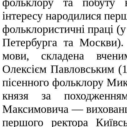
фольклору та побуту 
інтересу народилися перші
фольклористичні праці (у
Петербурга та Москви).
мови, складена вчени
Олексієм Павловським (18
пісенного фольклору Ми
князя за походження
Максимови­ча — вихованц
першого ректора Київ­сь