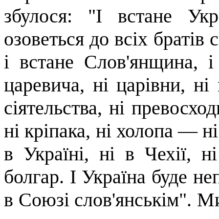
збулося: "І встане Ук
озоветься
до всіх братів с
і встане Слов'янщина, і
царевича, ні царівни, ні 
сіятельства, ні
превосход
ні кріпака, ні холопа — н
в Україні, ні в Чехії, 
болгар. І Україна буде
не
в Союзі слов'янськім". М