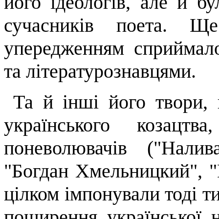
його ідео­логів, але й б
сучасників поета. Щ
упередженням сприймало
та літературознавцями.
Та й інші його твори, 
українського козацтв
поневолювачів ("Налива
"Богдан
Хмельницкий
", "
цілком імпонували тоді т
по­ширення української 