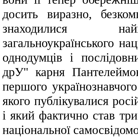
досить виразно, безком
знаходилися най­
загальноукраїнського нац
однодумців і послідовн
дрУ
"
карня
Пантелеймон
першого українознавчого
якого публікувалися рос
і який фактично став тр
національної самосвідомо