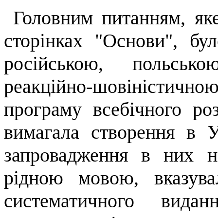
Головним питанням, як
сторінках "Основи", бу
російською, польсько
реакційно-шовіністично
програму всебічного роз
вимагала створення в У
запровадження в них н
рідною мовою, вказува
систематичного вида