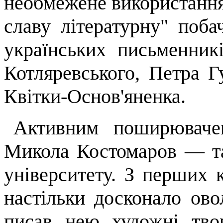
необмежене використання
славу літературну" поба
українських письменник
Котлярев­ського, Петра
Г
Квітки-Основ'яненка
.
Активним поширювачем
Микола Кос­томаров — т
університету. З перших к
настільки досконало ово
писав нею художні твор