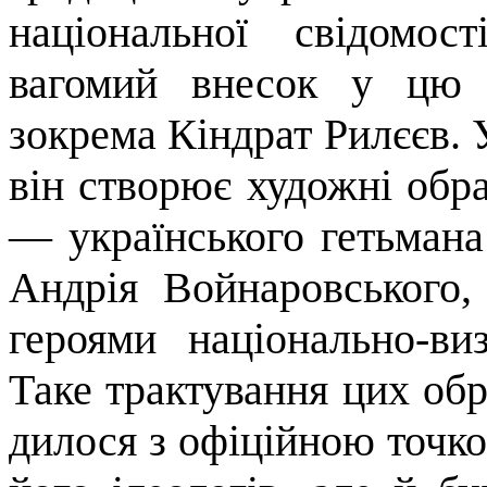
національної свідо­мо
вагомий внесок у цю 
зокрема Кіндрат Рилєєв. 
він створює художні обра
— україн­ського гетьман
Андрія Войнаровського,
героями національно-ви
Таке трактування цих обр
дилося з офіційною точко