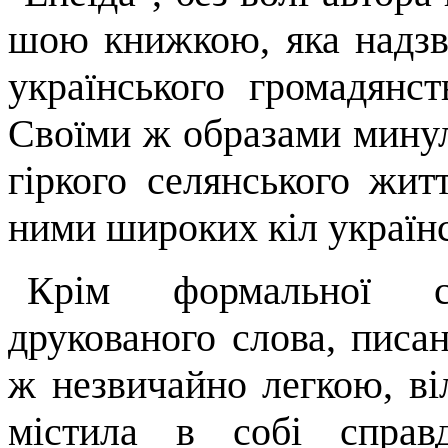
шою книжкою, яка надзв
українського громадянст
Своїми ж образами мину­л
гіркого селянського жит
ними широких кіл українсь
Крім формальної с
друкованого слова, писа
ж незвичайно легкою, в
містила в собі справд