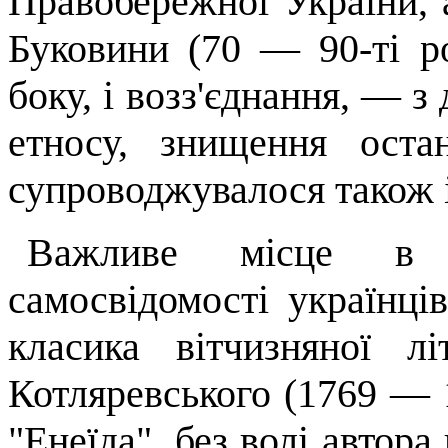
Правобережної України,
Буковини (70 — 90-ті ро
боку, і возз'єднання, — з 
етносу, знищення оста
супроводжувалося також і
Важливе місце в п
самосвідомості укра­їнц
класика вітчизняної лі
Котляревського (1769 — 1
"Енеїда", без волі автора