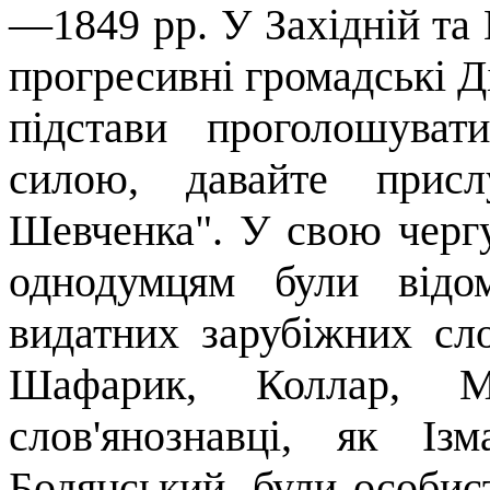
—1849 рр. У Західній та 
прогресивні громадські Д
підстави проголошуват
силою, давайте при
Шевченка". У свою чергу
однодумцям були відо
видатних зарубіжних слов
Шафарик,
Коллар
, М
слов'янознавці, як І
Бодянський
, були осо­би