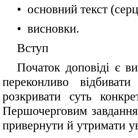
•
основний текст (сер
•
висновки.
Вступ
Початок доповіді є в
перекон­ливо відбиват
розкривати суть кон­кре
Першочерговим завданням
привернути й утримати ува