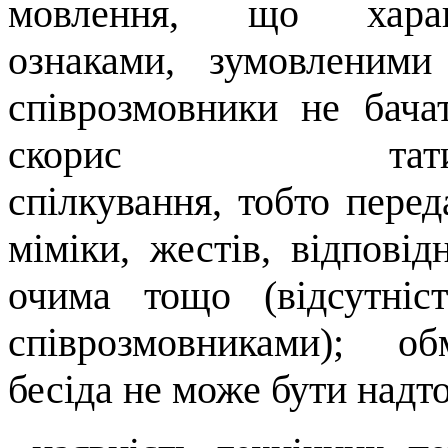
мовлення, що характ
ознаками, зумовленими
співрозмовники не бач
скорис
тат
спілкування, тобто пере
міміки, жестів, відповід
очима тощо (відсутніс
співрозмовниками);
об
бесіда не може бути надт