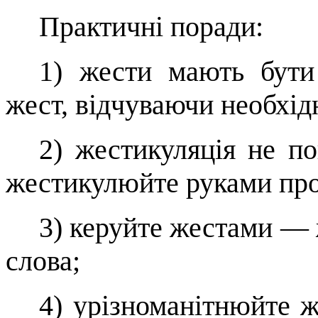
Практичні поради:
1)
жести мають бути
жест, від­чуваючи необхід
2)
жестикуляція не
по
жести­кулюйте руками прот
3)
керуйте жестами
—
слова;
4)
урізноманітнюйте ж