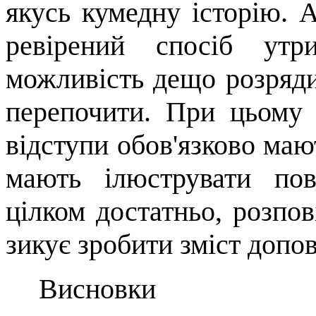
якусь кумедну історію.
ревірений спосіб утр
можливість дещо розряд
перепочити. При цьому 
відступи обов'язково мают
мають ілюструвати пов
цілком достатньо, розпо
зикує зробити зміст допо
Висновки