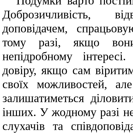
Подумки варто постій
Добро­зичливість, від
доповідачем, спрацьо­
тому разі, якщо в
непідробному інтересі
довіру, якщо сам вірити
своїх мож­ливостей, ал
залишатиметься діло­ви
інших. У жодному разі н
слухачів та співдоповід