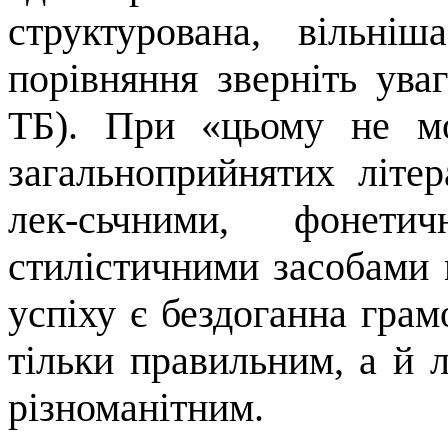
структурована, вільні
порівняння зверніть ува
ТБ). При «цьому не мо
загальноприйнятих літе
лек-сьчними
, фонетич
стилістичними засо­бам
успіху є бездоганна грам
тільки правильним, а й л
різноманітним.