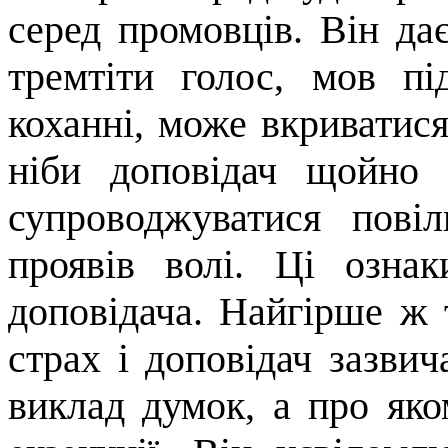
серед про­мовців. Він да
тремтіти голос, мов п
коханні, може вкриватис
ніби доповідач щойно
супроводжуватися пові
проявів волі. Ці озн
доповідача. Найгірше ж
страх і доповідач зазви
виклад думок, а про яко