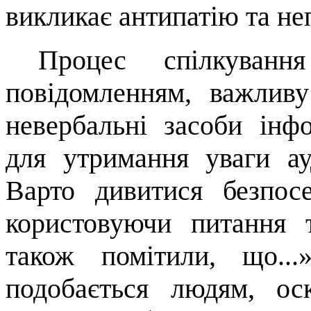
викликає антипатію та не
Процес спілкуванн
повідомленням, важлив
невербальні засоби інф
для утримання уваги ауд
Варто дивитися безпос
користовуючи питання т
також помі­тили, що.
подобається людям, ос