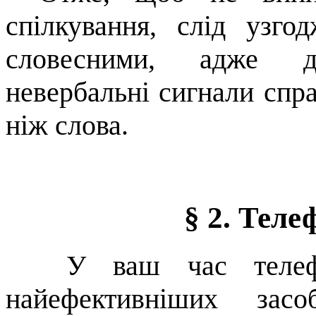
спілкування, слід узго
словесними, адже д
невербальні сигнали спра
ніж слова.
§ 2. Тел
У ваш час тел
найефективніших за­с