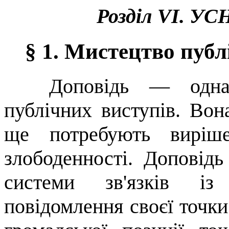
Розділ
VI
.
УС
§ 1.
Мистецтво публі
Доповідь
—
одн
публічних виступів. Во
ще потребують виріше
злободенності. Доповід
системи зв'язків із 
повідомлення своєї точки