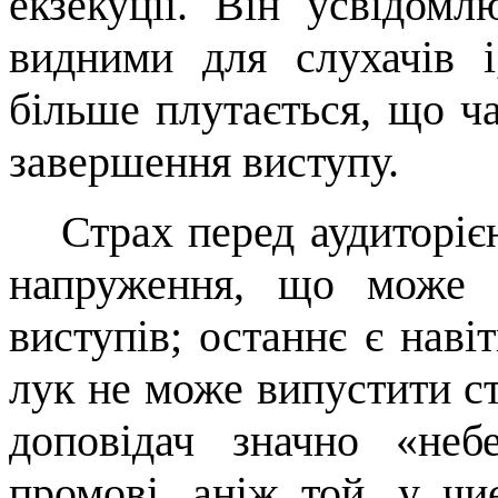
екзекуції. Він усвідом
видними для слухачів і
більше плу­тається, що ч
завершення виступу.
Страх перед аудиторіє
напру­ження, що може 
виступів; останнє є нав
лук не може випустити ст
доповідач значно «
неб
промові, аніж той, у чи