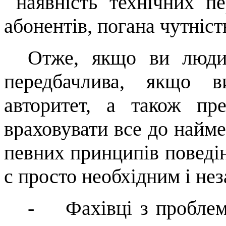
наявність технічних п
або­нентів, погана чутніст
Отже, якщо ви людин
передбачлива, якщо в
авторитет, а також пр
враховувати все до найме
певних принципів поведі
с
просто необхідним і не
-
Фахівці з пробле