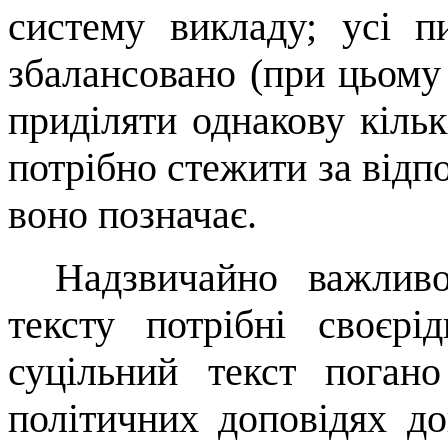
систему викладу; усі п
зба­лансовано (при цьому
приділяти однакову кільк
потрібно стежити за відп
воно позначає.
Надзвичайно важлив
тексту потрібні своєрі
суцільний текст погано
політичних доповідях до