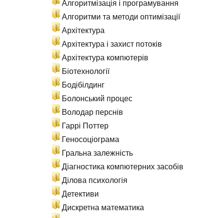
Алгоритмізація і програмування
Алгоритми та методи оптимізації
Архітектура
Архітектура і захист потоків
Архітектура компютерів
Біотехнології
Бодібілдинг
Болонський процес
Володар перснів
Гаррі Поттер
Геносоціограма
Гральна залежність
Діагностика компютерних засобів
Ділова психологія
Детективи
Дискретна математика