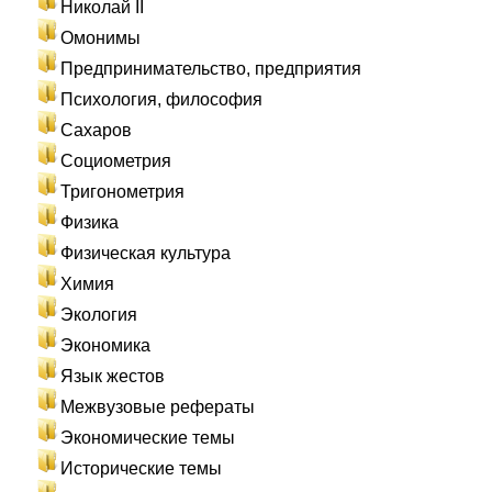
Николай II
Омонимы
Предпринимательство, предприятия
Психология, философия
Сахаров
Социометрия
Тригонометрия
Физика
Физическая культура
Химия
Экология
Экономика
Язык жестов
Межвузовые рефераты
Экономические темы
Исторические темы