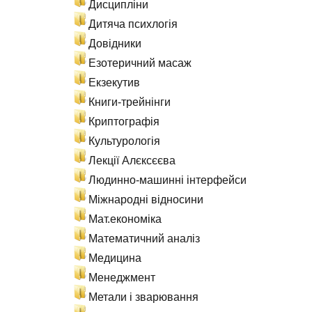
Дисципліни
Дитяча психлогія
Довідники
Езотеричний масаж
Екзекутив
Книги-трейнінги
Криптографія
Культурологія
Лекції Алєксєєва
Людинно-машинні інтерфейси
Міжнародні відносини
Мат.економіка
Математичний аналіз
Медицина
Менеджмент
Метали і зварювання