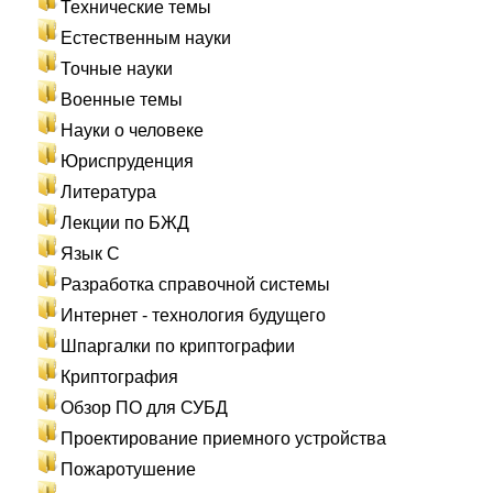
Технические темы
Естественным науки
Точные науки
Военные темы
Науки о человеке
Юриспруденция
Литература
Лекции по БЖД
Язык С
Разработка справочной системы
Интернет - технология будущего
Шпаргалки по криптографии
Криптография
Обзор ПО для СУБД
Проектирование приемного устройства
Пожаротушение