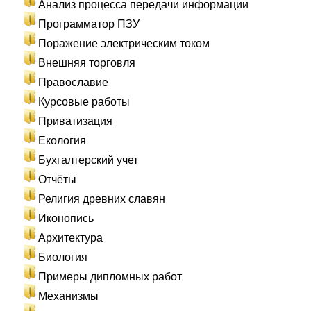
Анализ процесса передачи информации
Программатор ПЗУ
Поражение электрическим током
Внешняя торговля
Православие
Курсовые работы
Приватизация
Екология
Бухгалтерский учет
Отчёты
Религия древних славян
Иконопись
Архитектура
Биология
Примеры дипломных работ
Механизмы