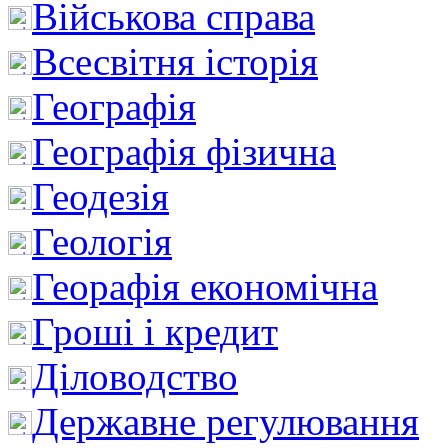
Військова справа
Всесвітня історія
Географія
Географія фізична
Геодезія
Геологія
Георафія економічна
Гроші і кредит
Діловодство
Державне регулювання