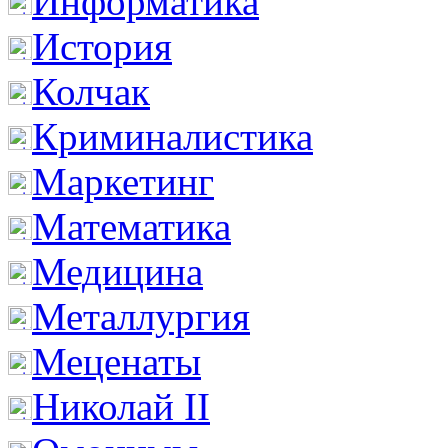
Информатика
История
Колчак
Криминалистика
Маркетинг
Математика
Медицина
Металлургия
Меценаты
Николай II