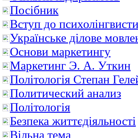
Посібник
Вступ до психолінгвист
Українське ділове мовле
Основи маркетингу
Маркетинг Э. А. Уткин
Політологія Степан Геле
Политический анализ
Політологія
Безпека життєдіяльності
Вільна тема