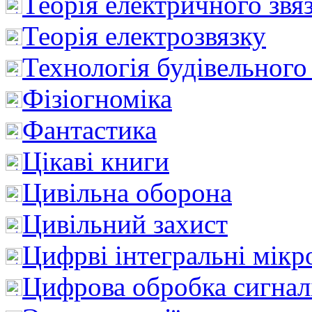
Теорія електричного звя
Теорія електрозвязку
Технологія будівельного
Фізіогноміка
Фантастика
Цікаві книги
Цивільна оборона
Цивільний захист
Цифрві інтегральні мік
Цифрова обробка сигнал