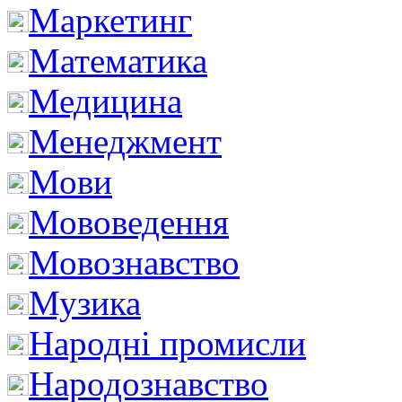
Маркетинг
Математика
Медицина
Менеджмент
Мови
Мововедення
Мовознавство
Музика
Народні промисли
Народознавство