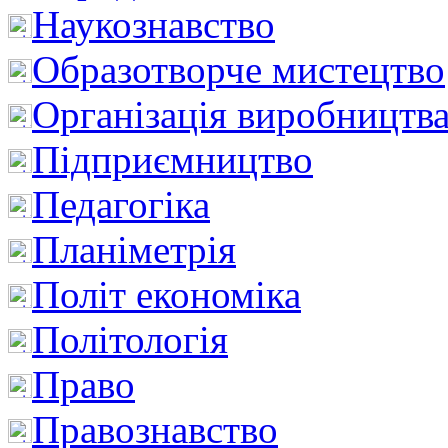
Наукознавство
Образотворче мистецтво
Організація виробництв
Підприємництво
Педагогіка
Планіметрія
Політ економіка
Політологія
Право
Правознавство