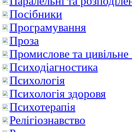
Паралельні та розподіле
Посібники
Програмування
Проза
Промислове та цивільне
Психодіагностика
Психологія
Психологія здоровя
Психотерапія
Релігіознавство