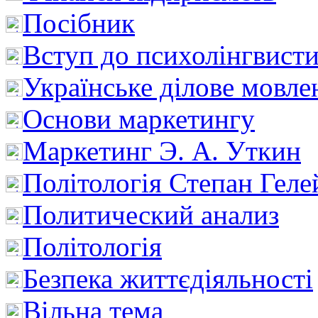
Посібник
Вступ до психолінгвист
Українське ділове мовле
Основи маркетингу
Маркетинг Э. А. Уткин
Політологія Степан Геле
Политический анализ
Політологія
Безпека життєдіяльності
Вільна тема