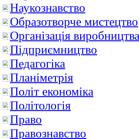
Наукознавство
Образотворче мистецтво
Організація виробництв
Підприємництво
Педагогіка
Планіметрія
Політ економіка
Політологія
Право
Правознавство