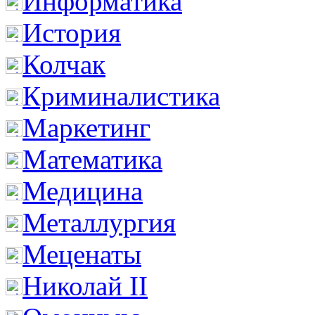
Информатика
История
Колчак
Криминалистика
Маркетинг
Математика
Медицина
Металлургия
Меценаты
Николай II