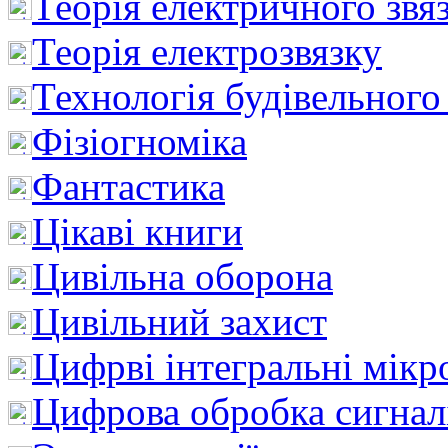
Теорія електричного звя
Теорія електрозвязку
Технологія будівельного
Фізіогноміка
Фантастика
Цікаві книги
Цивільна оборона
Цивільний захист
Цифрві інтегральні мік
Цифрова обробка сигнал