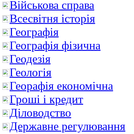
Військова справа
Всесвітня історія
Географія
Географія фізична
Геодезія
Геологія
Георафія економічна
Гроші і кредит
Діловодство
Державне регулювання