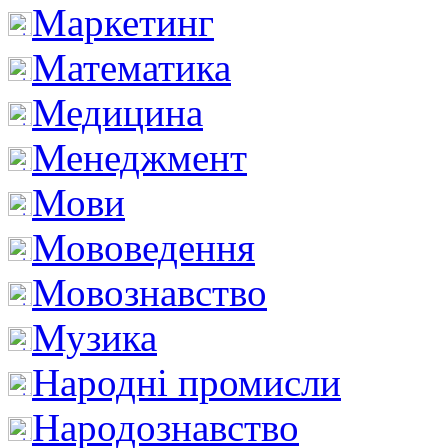
Маркетинг
Математика
Медицина
Менеджмент
Мови
Мововедення
Мовознавство
Музика
Народні промисли
Народознавство