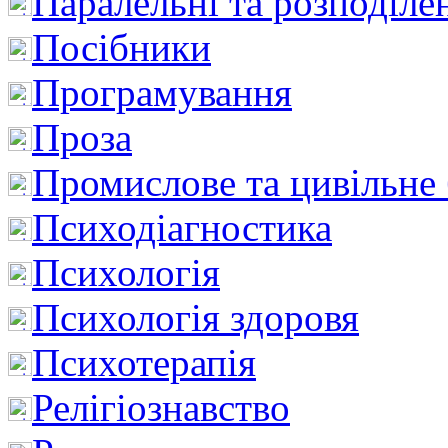
Паралельні та розподіле
Посібники
Програмування
Проза
Промислове та цивільне
Психодіагностика
Психологія
Психологія здоровя
Психотерапія
Релігіознавство