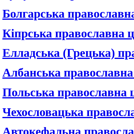
Болгарська православн
Кіпрська православна 
Елладська (Грецька) пр
Албанська православна
Польська православна 
Чехословацька правосл
Автокефальна правосла