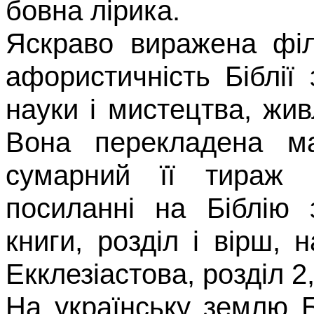
бовна лірика.
Яскраво виражена філо
афо­ристичність Біблі
науки і ми­стецтва, жив
Вона перекладе­на м
сумарний її тираж 
посиланні на Біблію 
книги, розділ і вірш, 
Екклезіастова
, розділ
2
На українську землю Б