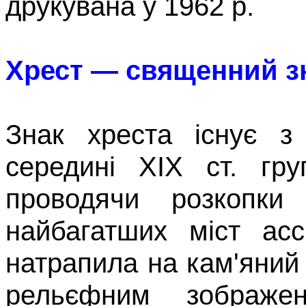
друкувана у
1962
р.
Хрест
—
священний з
Знак хреста існує з 
середині
XIX
ст. груп
проводячи розкопки
найбагатших міст ас
натрапила на кам'яний
рельєфним зображен