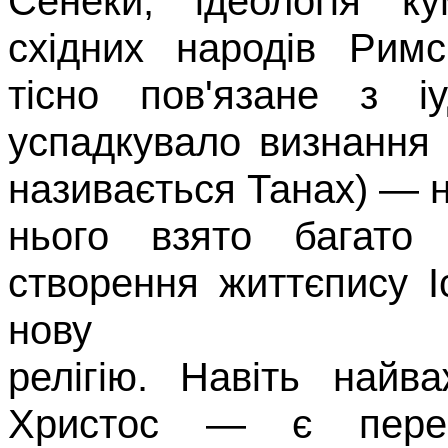
Сенеки, ідеологія
ку
східних народів Римс
тісно пов'язане з іу
успадкувало визнання С
називається
Танах
) — н
нього взято багато
створення життєпису 
нову
релігію. Навіть найв
Христос —
є пере