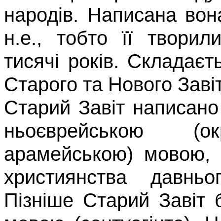
народів. Написана вон
н.е., тобто її твори
тисячі років. Складаєт
Старого та Нового Завіт
Старий Завіт написано
ньоєврейською 
арамейською) мо­вою,
християнства давньо
Пізніше Старий Завіт 