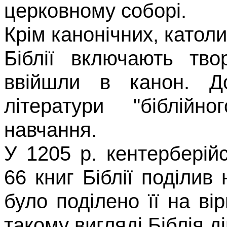
церковному соборі.
Крім канонічних, катол
Біблії включають тво
ввійшли в канон. Д
літератури "біблійн
навчання.
У
1205
р.
кентерберій
66
книг Біблії поділив
було поді­лено її на ві
такому вигляді Біблія д