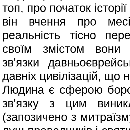
топ, про початок історі
він вчення про месі
реальність тісно пе
своїм змістом вони в
зв'язки давньоєврейс
давніх цивілізацій, що 
Людина є сферою боро
зв'язку з цим вини
(
запозичено
з
митраїзм