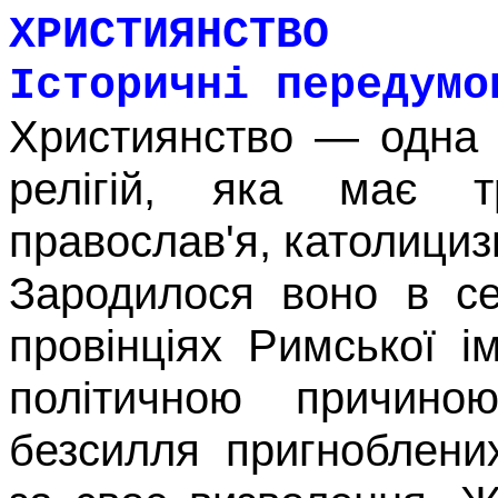
ХРИСТИЯНСТВО
Історичні
передумо
Християнство
—
одна 
релігій, яка має 
православ'я, като­лици
Зародилося воно в сер
провінціях Римської і
політичною причино
безсилля пригноблени