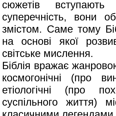
сюжетів всту­пают
суперечність, вони о
змістом. Саме тому Бі
на основі якої розви
світське мислення.
Біблія вражає жанрово
ко­смогонічні (про в
етіологічні (про п
суспільного життя) м
класичними легендами, 