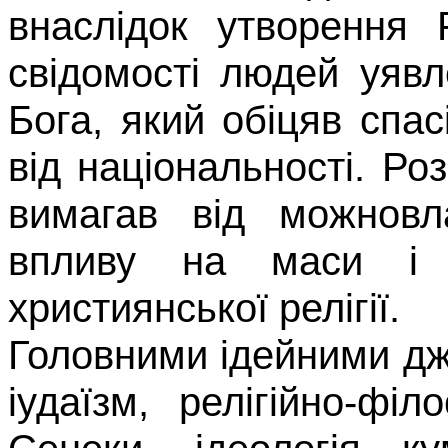
внаслідок утворення 
свідомості людей уявл
Бога, який обіцяв спа
від національності. Р
вимагав від можновла
впливу на маси і з
християнської релігії.
Головними ідейними д
іудаїзм, релігійно-фі