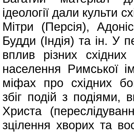
ідеології дали культи сх
Мітри
(Персія), Адоніса
Будди (Індія) та ін. У 
вплив різних східних
населення Римської і
міфах про східних бо
збіг подій з подіями,
Христа (переслідуван
зцілення хворих та во