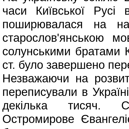
часи Київської Русі 
поширювалася на на
старослов'янською м
солунськими
братами 
ст. було завершено пере
Незважаючи на розвит
пе­реписували в Україн
декілька тисяч. 
Остромирове
Євангелі