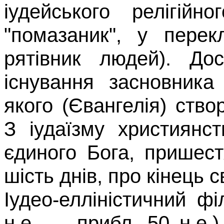
іудейського релігійн
"помазаник", у пере
рятівник людей). До
існування засновника
якого (Євангелія) ство
З іудаїзму хри­стиян
єдиного Бога, пришест
шість днів, про кінець св
Іудео-елліністичний 
н.е. —
прибл
. 50 н.е.