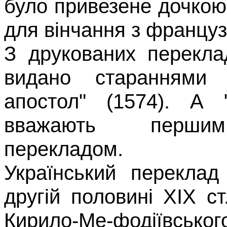
було привезене дочко
для вінчання з француз
З друкованих перекла
вида­но старанням
апостол"
(1574).
А "
вважають першим 
перекладом.
Український переклад
другій половині
XIX
ст
Кирило-Ме-фодіївськог