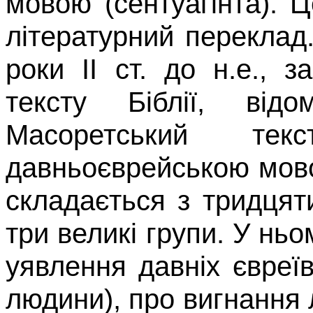
мовою (
сентуагінта
). 
літературний переклад
роки
II
ст. до н.е., з
тексту Біблії, від
Масоретський
текс
давньоєврейською мовою
складається з тридцяти
три великі групи. У ньо
уявлення давніх євреї
людини), про вигнання 