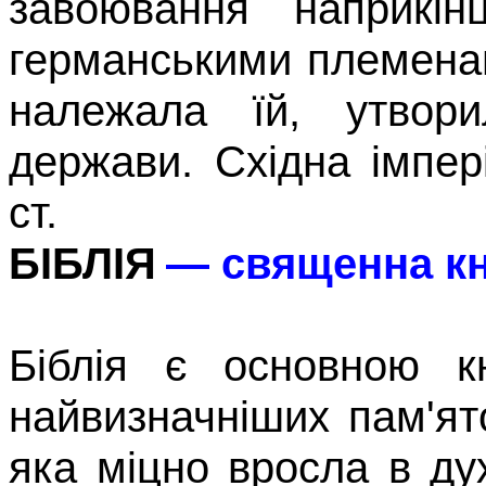
завоювання наприкі
германськими племенам
належала їй, утвори
держави. Східна імпер
ст.
—
священна кн
Б
ІБЛІЯ
Біблія є основною к
найвиз­начніших пам'ято
яка міцно вросла в дух