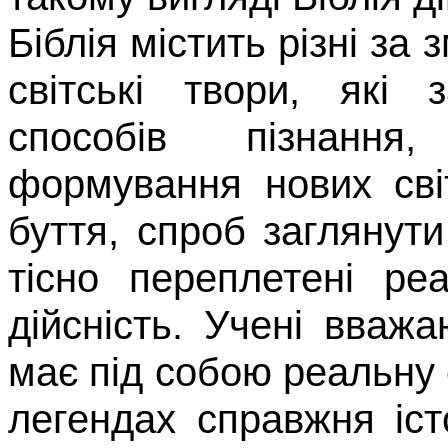
Біблія містить різні за 
світські твори, які з
способів пізнання,
формування нових сві
буття, спроб заглянути
тісно переплетені ре
дійсність. Учені вваж
має під собою реальну
леген­дах справжня іс