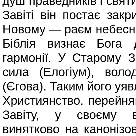
душ праведників і святи
Завіті він постає зак
Новому
—
раєм небесн
Біблія визнає Бога 
гармонії. У Старому З
сила (
Елогіум
), во­ло
(
Єгова
). Таким його уяв
Християнство, перейня
Завіту, у своєму ві
винятково на канонізов