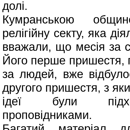
долі.
Кумранською
общино
релігійну секту, яка дія
вважали, що месія за
Його перше прише­стя, 
за людей, вже відбуло
другого пришестя, з яким
ідеї були підхо
проповідниками.
Багатий матеріал дл