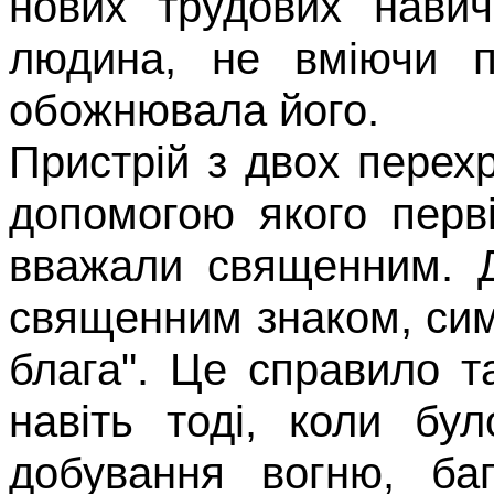
нових трудових навич
людина, не вміючи п
обожнювала його.
Пристрій з двох перех
до­помогою якого перв
вважали священним. Д
священним зна­ком, с
блага". Це справило 
навіть тоді, коли бу
добування вогню, баг