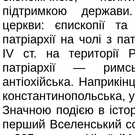
підтримкою держави.
церкви:
єпископії
та м
патріархії на чолі з п
IV
ст. на території 
патріархії
—
римс
антіохійська
. Наприкін
константино­польська, 
Значною подією в істор
перший Вселенський со