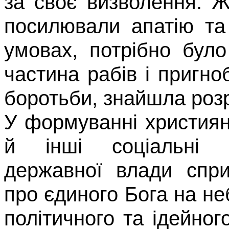
за своє визволен­ня. 
посилювали апатію та
умовах, потрібно бул
частина рабів і пригно
боротьби, знайшла розра
У формуванні християн
й інші соціальні о
державної влади спр
про єдиного Бога на неб
політичного та ідейног