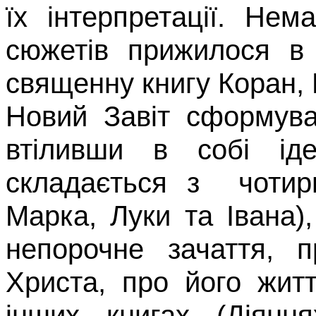
їх інтерпретації. Не­м
сюжетів прижилося в 
священну книгу Коран, Б
Новий Завіт сформув
втіливши в собі іде
складається з
чотир
Марка, Луки та Івана)
непорочне зачаття, п
Христа, про його житт
інших книгах (Діяння