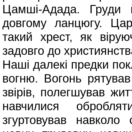
Цамші-Адада
. Груди 
довгому ланцюгу. Цар
такий хрест, як віру
задовго до християнств
Наші далекі предки по
вогню. Вогонь рятував
звірів, по­легшував ж
навчилися об­робля
згуртовував навколо