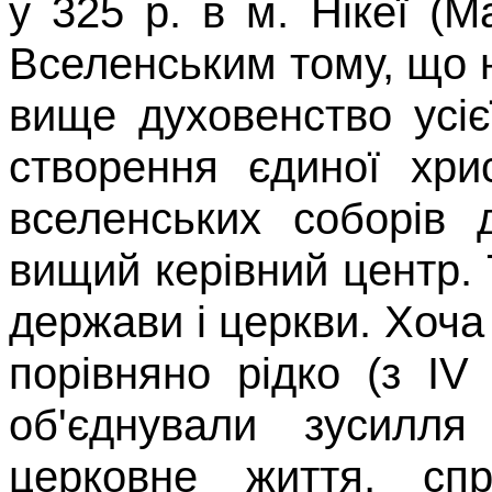
у
325
р. в м.
Нікеї
(Ма
Вселенським то­му, що
вище духовенство усіє
створення єдиної хри
вселенських соборів 
вищий керівний центр. 
держави і церкви. Хоча
порівняно рідко (з
IV
об'єдну­вали зусилля
церковне життя, сп