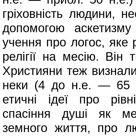
гріховність лю­дини, н
допомогою аскетизму
учення про логос, яке 
релігії на месію. Він
Християни теж визнали
неки (4
до н.е.
— 6
етичні ідеї про
р
ів
спасіння душі як ме
земного життя, про лю