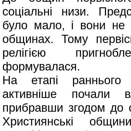
соціальні низи. Пред
було мало, і вони не 
общинах. Тому первіс
релігією пригноб
формувалася.
На етапі раннього
активніше почали в
прибравши згодом до с
Християнські общин