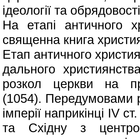
ідеології та обрядовості
На етапі античного х
свя­щенна книга христ
Етап античного христи
дального християнст
розкол церкви на пр
(1054).
Передумова­ми р
імперії наприкінці
IV
ст
та Східну з центро