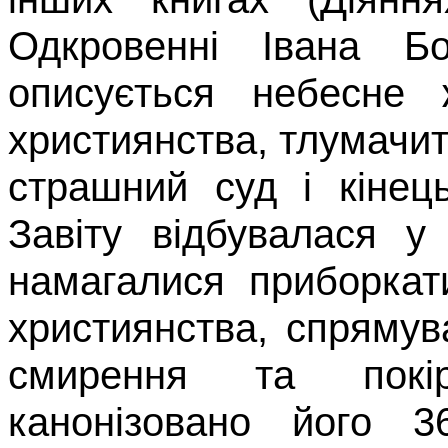
Одкро­венні Івана Б
описується небес­не
християнства, тлумачит
страшний суд і кінець
Завіту відбувалася у
намагалися приборкат
християнства, спрямув
сми­рення та покі
канонізовано
його