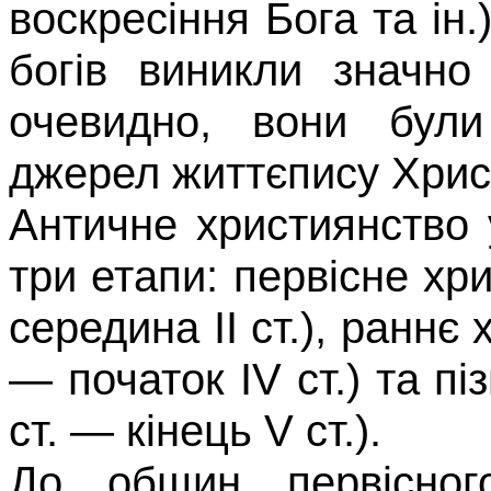
воскресіння Бога та ін.
богів виникли значно
очевидно, вони бул
джерел життєпису
Хрис
Античне християнство
три етапи: первісне хр
середина
II
ст.),
раннє 
—
початок
IV
ст.) та
п
і
ст.
—
кінець
V
ст.).
До общин первісног