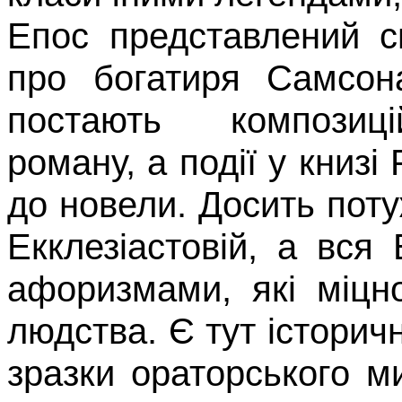
Епос представлений с
про богатиря
Самсо
постають ком­позиці
роману, а події у книзі
до новели. Досить поту
Екклезіастовій
, а вся 
афоризмами, які міцн
людства. Є тут історичн
зразки ораторського ми